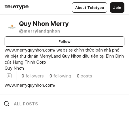
About Teletype
Join
Quy Nhơn Merry
@merrylandqnhon
Follow
www.merryquynhon.com/
website chính thức bán nhà phố
và biệt thự dự án MerryLand Quy Nhơn đầu tiên tại Bình Định
của Hưng Thịnh Corp
Quy Nhơn
0
followers
0
following
0
posts
www.merryquynhon.com/
ALL POSTS