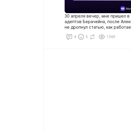
30 апреля вечер, мне пришел в 
адептов Берачейна, после Алек
не дропнул статью, как работа
проекты там есть и вообще все свои мысли
4
5
1 065
мотивация писать что-то на ру
let's go братанчики и сестрички.