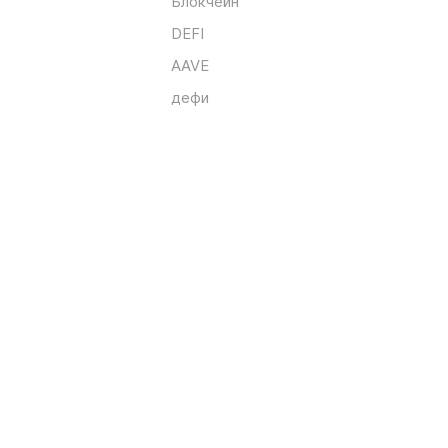
Блокчейн
DEFI
AAVE
дефи