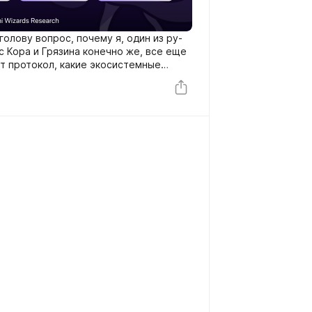
голову вопрос, почему я, один из ру-
с Кора и Грязина конечно же, все еще
ет протокол, какие экосистемные
? Короче пока есть
сском (Непривычно уже), нада. Поэтому