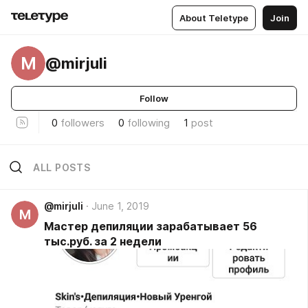
About Teletype
Join
M
@mirjuli
Follow
0
followers
0
following
1
post
ALL POSTS
@mirjuli
June 1, 2019
M
Мастер депиляции зарабатывает 56
тыс.руб. за 2 недели