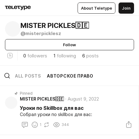
About Teletype
Join
MISTER PICKLES🇩🇪
@misterpicklesz
Follow
0
followers
1
following
6
posts
ALL POSTS
АВТОРСКОЕ ПРАВО
Pinned
MISTER PICKLES🇩🇪
August 9, 2022
Уроки по Skillbox для вас
Собрал уроки по skillbox для вас:
1
344