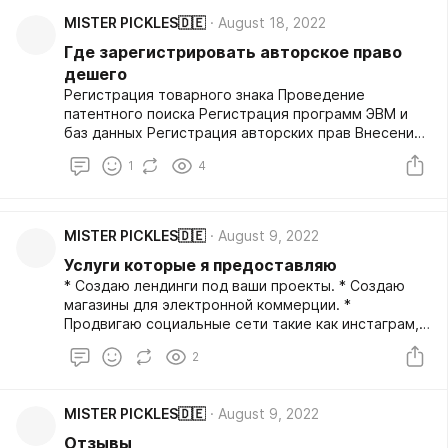
MISTER PICKLES🇩🇪
August 18, 2022
Где зарегистрировать авторское право
дешего
Регистрация товарного знака Проведение
патентного поиска Регистрация программ ЭВМ и
баз данных Регистрация авторских прав Внесение
программного обеспечения в реестр российского
1
4
ПО
MISTER PICKLES🇩🇪
August 9, 2022
Услуги которые я предоставляю
* Создаю лендинги под ваши проекты. * Создаю
магазины для электронной коммерции. *
Продвигаю социальные сети такие как инстаграм,
вконтакте, ютуб, твиттер.... * Анализация вашего
2
проекта, проверка на ошибки, проверка вашего
программиста на качество его работы. Так же
создаю ботов под телеграм и whatsapp. Пишите,
MISTER PICKLES🇩🇪
August 9, 2022
если не нашли в тексте выше того что вам
подходит, возможно я просто что то упустил.
Отзывы