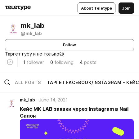
About Teletype
Join
mk_lab
@mk_lab
Follow
Таргет гуру и не только😃
1
follower
0
following
4
posts
ALL POSTS
ТАРГЕТ FACEBOOK/INSTAGRAM - КЕЙ
mk_lab
June 14, 2021
Кейс MK LAB заявки через Instagram в Nail
Салон