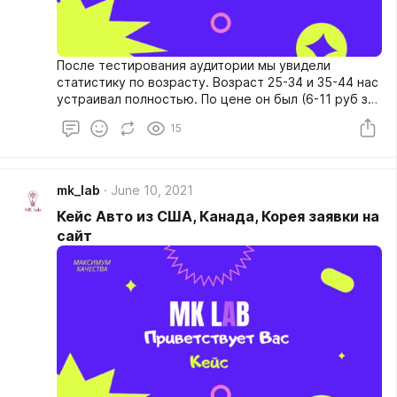
После тестирования аудитории мы увидели
статистику по возрасту. Возраст 25-34 и 35-44 нас
устраивал полностью. По цене он был (6-11 руб за
клик) мы не стали его изменять. А вот возраст 45-
15
54 решили тестировать по плейсментам, так как
при тестировке включили плейсмент и на FB и
сразу увидели как этот возраст начал давать
результат. Правда маленькая порравка! С FB
mk_lab
June 10, 2021
трафик гоните сразу на сайт, иначе будет
Кейс Авто из США, Канада, Корея заявки на
маленькая конверсия.
сайт