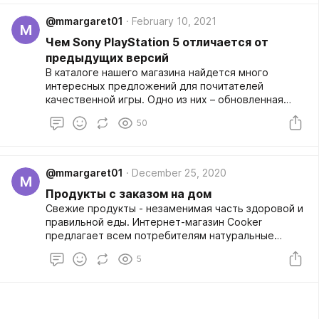
разнообразных цветов, составленных цветочных
@mmargaret01
February 10, 2021
композиций в разных цветовых решениях могут
M
порадовать любого покупателя, и на любой вкус.
Чем Sony PlayStation 5 отличается от
предыдущих версий
В каталоге нашего магазина найдется много
интересных предложений для почитателей
качественной игры. Одно из них – обновленная
модель в виде консоли PlayStation 5,
50
предоставляемой известным производителем. Эта
приставка разработана и выполнена в
соответствии с пожеланиями современных
игроков, и отличается следующими характерными
@mmargaret01
December 25, 2020
M
особенностями: • приятный дизайн в черно-белых
Продукты с заказом на дом
тонах, предусматривающий вертикальную
установку консоли; • наличие памяти формата
Свежие продукты - незаменимая часть здоровой и
GDDR6 на 18 ГБ, обладающей способностью
правильной еды. Интернет-магазин Cooker
пропускать 448 ГБ/сек; • новая система вибро
предлагает всем потребителям натуральные
отдачи и курки L2/R2 с изменяемой силой
продукты.
5
сопротивляемости; • возвратная сочетаемость с
игрушками предыдущего поколения; •
вмонтированный микрофон, благодаря которому
разговор в голосовых чатах можно...