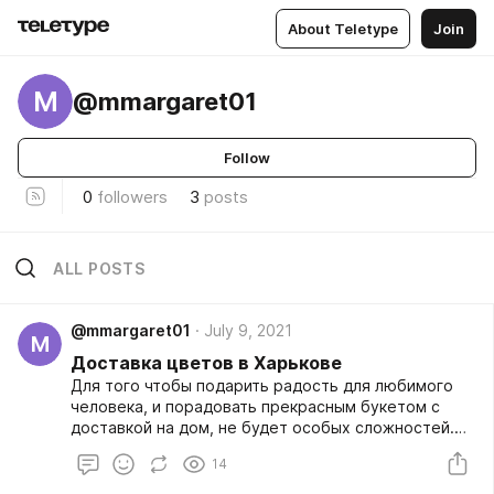
About Teletype
Join
M
@mmargaret01
Follow
0
followers
3
posts
ALL POSTS
@mmargaret01
July 9, 2021
M
Доставка цветов в Харькове
Для того чтобы подарить радость для любимого
человека, и порадовать прекрасным букетом с
доставкой на дом, не будет особых сложностей.
Не выходя из дома можно зайти на сайт, оформить
14
покупку и заказать такую услугу как доставка
цветы в Харьков. Очень большой ассортимент