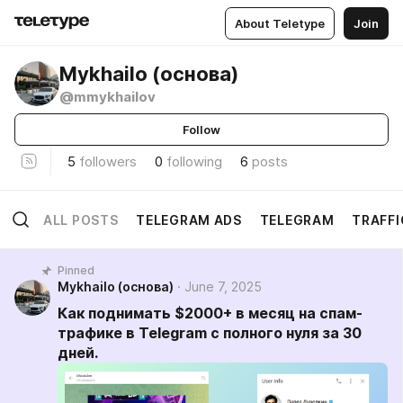
About Teletype
Join
Мykhailo (основа)
@mmykhailov
Follow
5
followers
0
following
6
posts
ALL POSTS
TELEGRAM ADS
TELEGRAM
TRAFFI
Pinned
Мykhailo (основа)
June 7, 2025
Как поднимать $2000+ в месяц на спам-
трафике в Telegram с полного нуля за 30
дней.