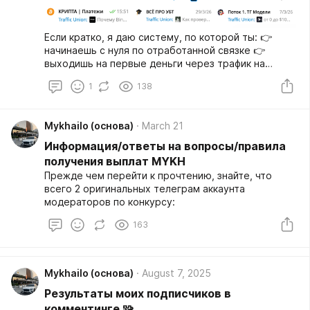
Если кратко, я даю систему, по которой ты: 👉
начинаешь с нуля по отработанной связке 👉
выходишь на первые деньги через трафик на
офферы 👉 параллельно изучаешь: продажи,
1
138
воронки, телегу, трафик, крипту, монтаж и тд
Главное УТП (уникальное-торговое-предложение):
Мykhailo (основа)
March 21
Информация/ответы на вопросы/правила
получения выплат MYKH
Прежде чем перейти к прочтению, знайте, что
всего 2 оригинальных телеграм аккаунта
модераторов по конкурсу:
163
Мykhailo (основа)
August 7, 2025
Результаты моих подписчиков в
комментинге 🧩