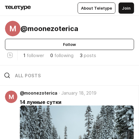
About Teletype
Join
M
@moonezoterica
Follow
1
follower
0
following
3
posts
ALL POSTS
@moonezoterica
January 18, 2019
M
14 лунные сутки