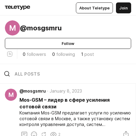
About Teletype
Join
M
@mosgsmru
Follow
0
followers
0
following
1
post
ALL POSTS
@mosgsmru
January 8, 2023
M
Mos-GSM – лидер в сфере усиления
сотовой связи
Компания Mos-GSM предлагает услуги по усилению
сотовой связи в Москве, а также установку систем
контроля управления доступа, систем
видеонаблюдения, систем охранной сигнализации,
2
домофонов, подключение к интернету и проч.