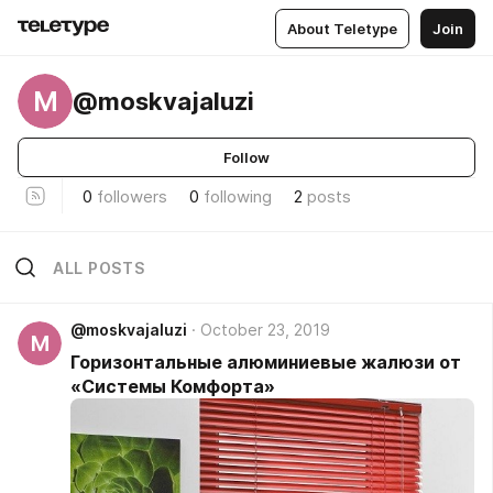
About Teletype
Join
M
@moskvajaluzi
Follow
0
followers
0
following
2
posts
ALL POSTS
@moskvajaluzi
October 23, 2019
M
Горизонтальные алюминиевые жалюзи от
«Системы Комфорта»