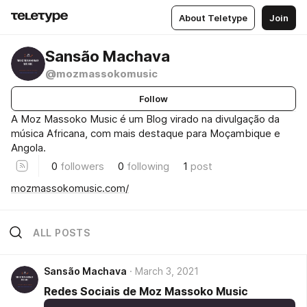
About Teletype
Join
Sansão Machava
@mozmassokomusic
Follow
A Moz Massoko Music é um Blog virado na divulgação da
música Africana, com mais destaque para Moçambique e
Angola.
0
followers
0
following
1
post
mozmassokomusic.com/
ALL POSTS
Sansão Machava
March 3, 2021
Redes Sociais de Moz Massoko Music