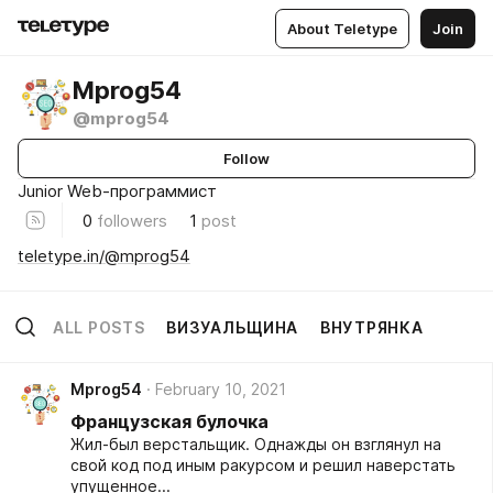
About Teletype
Join
Mprog54
@mprog54
Follow
Junior Web-программист
0
followers
1
post
teletype.in/@mprog54
ALL POSTS
ВИЗУАЛЬЩИНА
ВНУТРЯНКА
Mprog54
February 10, 2021
Французская булочка
Жил-был верстальщик. Однажды он взглянул на
свой код под иным ракурсом и решил наверстать
упущенное...