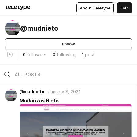
About Teletype
Join
@mudnieto
Follow
0
followers
0
following
1
post
ALL POSTS
@mudnieto
January 8, 2021
Mudanzas Nieto