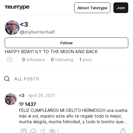
About Teletype
Join
<3
@mybetterhalf
Follow
HAPPY BDAY! ILY TO THE MOON AND BACK
0
followers
0
following
1
post
ALL POSTS
<3
April 28, 2021
♡︎ 1437
FELIZ CUMPLEAÑOS MI CIELITO HERMOSO!! una vuelta
más al sol, espero este año te regale todo lo mejor,
mucha alegría, mucha felicidad, y todo lo bonito que
sin duda alguna te mereces. kath, por donde
7
empiezo? eres todo lo que está bien en mi vida,