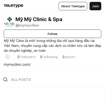
About Teletype
Join
Mỹ Mỹ Clinic & Spa
@mymyclinic
Follow
Mỹ Mỹ Clinic là một trong những địa chỉ spa hàng đầu tại
Việt Nam, chuyên cung cấp các dịch vụ chăm sóc và làm đẹp
da chuyên nghiệp, an toàn
0
followers
0
following
0
posts
mymyclinic.com/
ALL POSTS