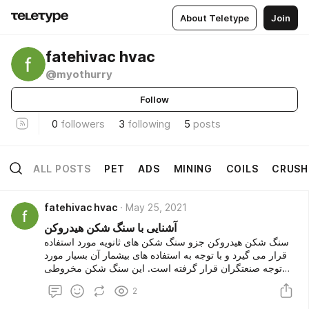
About Teletype
Join
fatehivac hvac
@myothurry
Follow
0
followers
3
following
5
posts
ALL POSTS
PET
ADS
MINING
COILS
CRUSH
fatehivac hvac
May 25, 2021
آشنایی با سنگ شکن هیدروکن
سنگ شکن هیدروکن جزو سنگ شکن های ثانویه مورد استفاده
قرار می گیرد و با توجه به استفاده های بیشمار آن بسیار مورد
توجه صنعتگران قرار گرفته است. این سنگ شکن مخروطی
دارای یک صفحه آویز دو طبقه یا یک طبقه (با استفاده از طبقه
2
بالا به عنوان یک عرشه شکن) به صورت کاملا جدا شده و
مستقل ارائه می شود. سنگ شکن هیدروکن می تواند بدون