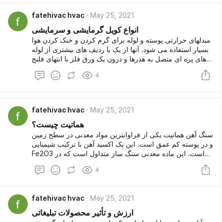
استفاده از تجهیزات بالابر اضافی جدا و متصل شود ، از این رو
fatehivac hvac
May 25, 2021
دارای قابلیت های چند منظوره به عنوان یک یک سنگ شکن
مخروطی بسیار کارآمد و مفید است.
انواع کویل گرمایشی و سرمایشی
مبدلهای حرارتی پوسته و لوله برای گرم کردن و خنک کردن هوا
بسیار استفاده می شود. آنها از یک یا ردیف های بیشتری از لوله
های پره ای متصل به هدرها و درون یک ورق فلز با انتهای فلنج
نصب شده است مناسب برای نصب کانال. عناصر گرمایشی به
4
طور معمول با لوله های مسی / لوله های آلومینیوم ، با کشش
ساخته می شوند سطوح یا باله ها از آلومینیوم یا گاهی مس
هستند. متداول ترین نوع باله زدن ترتیب ها باله های مستطیل
شکل هستند. کویل آبگرم را می توان با آب گرم یا بخار به عنوان
fatehivac hvac
May 25, 2021
رسانه انتقال حرارت در حالی که پیش گرم کننده های یخ زدگی
هماتیت چیست؟
استفاده می شود معمولاً عناصر گرمایش الکتریکی دارند. کویل
های خنک کننده بسته به نوع آب یا نوع انبساط مستقیم طبقه
سنگ آهن هماتیت یکی از فراوانترین مواد معدنی در سطح زمین
بندی می شوند رسانه هایی که از طریق لوله ها جریان دارند. در
و در پوسته کم عمق است. این یک اکسید آهن با ترکیب شیمیایی
کویل های آب ، آب سرد یا آب سرد یا نمک از طریق لوله های
Fe2O3 است. این ماده معدنی سنگ ساز متداول است که در
سیم پیچ...
سنگ های رسوبی، دگرگونی و آذرین در نقاط مختلف جهان
4
یافت می شود.
fatehivac hvac
May 25, 2021
ارزش و تأثیر محصولات تبلیغاتی