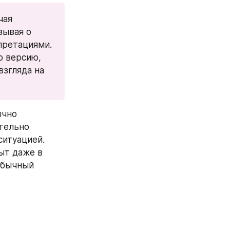
ая 
ывая о 
ретациями. 
 версию, 
згляда на 
чно 
тельно 
итуацией. 
т даже в 
обычный 