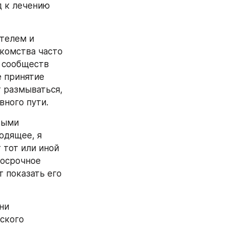
 к лечению 
телем и 
комства часто 
 сообществ 
 принятие 
 размываться, 
вного пути.
выми 
дящее, я 
тот или иной 
осрочное 
показать его 
и 
ского 