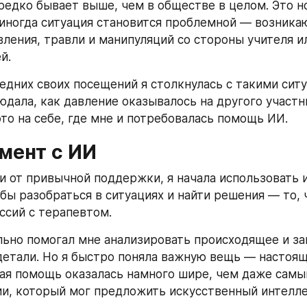
редко бывает выше, чем в обществе в целом. Это н
иногда ситуация становится проблемной — возникаю
вления, травли и манипуляций со стороны учителя ил
й.
ледних своих посещений я столкнулась с такими сит
дала, как давление оказывалось на другого участник
это на себе, где мне и потребовалась помощь ИИ.
мент с ИИ
и от привычной поддержки, я начала использовать 
бы разобраться в ситуациях и найти решения — то, ч
ессий с терапевтом.
ьно помогал мне анализировать происходящее и за
етали. Но я быстро поняла важную вещь — настоящ
ая помощь оказалась намного шире, чем даже самы
ии, который мог предложить искусственный интелле