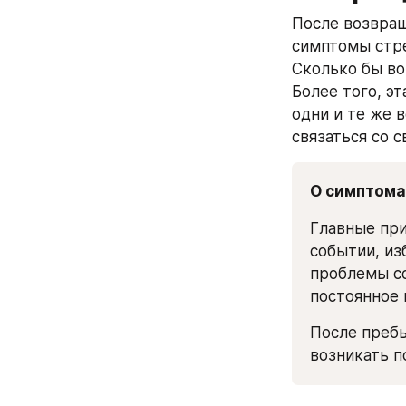
После возвращ
симптомы стре
Сколько бы воп
Более того, эт
одни и те же в
связаться со 
О симптома
Главные при
событии, из
проблемы со
постоянное 
После пребы
возникать п