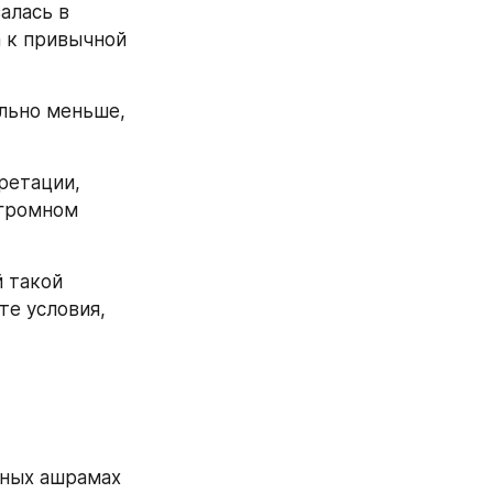
алась в 
 к привычной 
льно меньше, 
етации, 
громном 
 такой 
е условия, 
ных ашрамах 