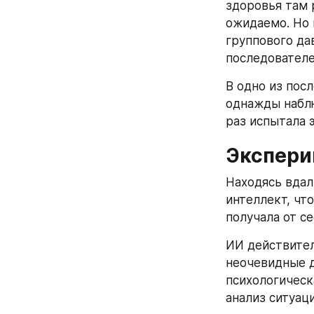
здоровья там 
ожидаемо. Но 
группового да
последователе
В одно из пос
однажды наблю
раз испытала 
Экспери
Находясь вдал
интеллект, что
получала от с
ИИ действител
неочевидные д
психологическ
анализ ситуац