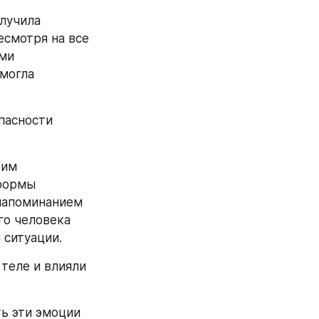
лучила 
смотря на все 
ми 
могла 
пасности 
им 
формы 
напоминанием 
о человека 
 ситуации. 
теле и влияли 
ь эти эмоции 