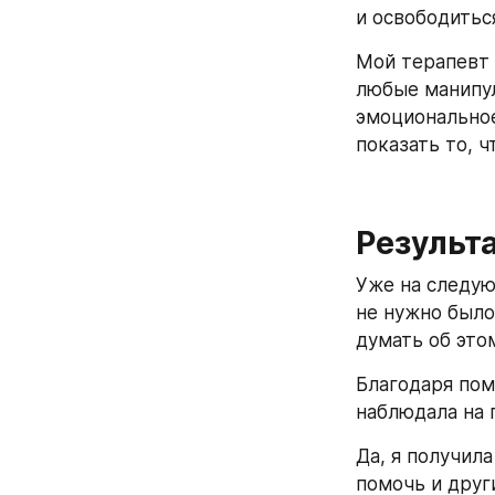
и освободитьс
Мой терапевт 
любые манипул
эмоциональное
показать то, 
Результ
Уже на следую
не нужно было 
думать об это
Благодаря пом
наблюдала на 
Да, я получил
помочь и друг