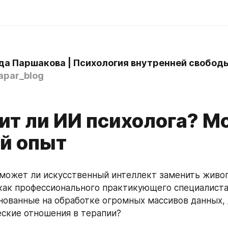
а Паршакова | Психология внутренней свобод
par_blog
ит ли ИИ психолога? М
й опыт
 может ли искусственный интеллект заменить живого
как профессионального практикующего специалиста.
нованные на обработке огромных массивов данных, д
еские отношения в терапии?