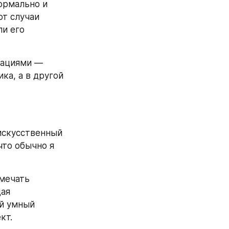
ормально и 
т случаи 
и его 
уациями — 
а, а в другой 
искусственный 
то обычно я 
мечать 
ая 
й умный 
кт.