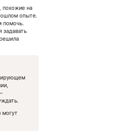
 похожие на 
ошлом опыте. 
 помочь. 
 задавать 
решила 
мирующем 
и, 
 
ждать. 
 могут 