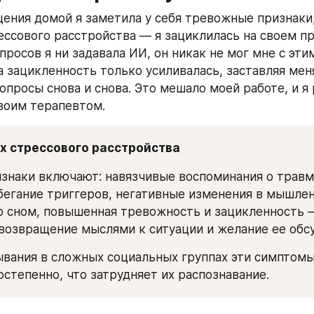
ения домой я заметила у себя тревожные признаки,
ссового расстройства — я зациклилась на своем пр
росов я ни задавала ИИ, он никак не мог мне с этим
а зацикленность только усиливалась, заставляя меня
опросы снова и снова. Это мешало моей работе, и я 
своим терапевтом.
х стрессового расстройства
знаки включают: навязчивые воспоминания о трав
бегание триггеров, негативные изменения в мышлени
 сном, повышенная тревожность и зацикленность —
возвращение мыслями к ситуации и желание ее обсу
вания в сложных социальных группах эти симптомы
остепенно, что затрудняет их распознавание.