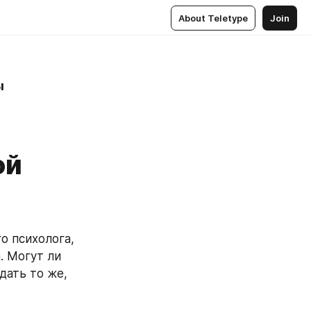
About Teletype
Join
ы
ой
 психолога, 
 Могут ли 
ать то же, 