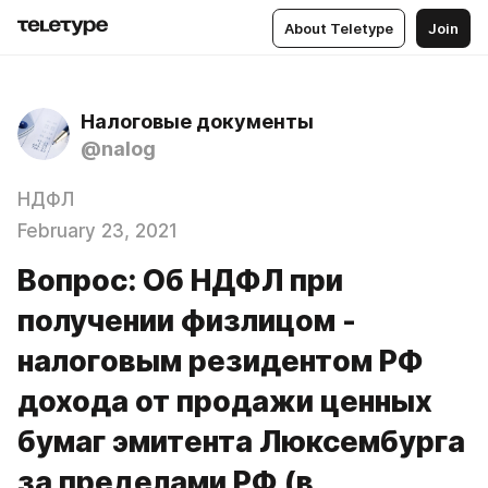
About Teletype
Join
Налоговые документы
@nalog
НДФЛ
February 23, 2021
Вопрос: Об НДФЛ при
получении физлицом -
налоговым резидентом РФ
дохода от продажи ценных
бумаг эмитента Люксембурга
за пределами РФ (в