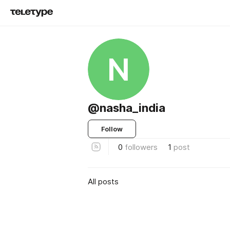
N
@nasha_india
Follow
0
followers
1
post
All posts