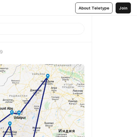
About Teletype
Join
19