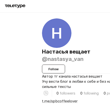
Н
Настасья вещает
@nastasya_van
Follow
Автор тг канала настасья вещает
Учу вести блог в любви к себе и без 
сильные тексты
0
followers
0
following
0
p
t.me/spbcoffeelover