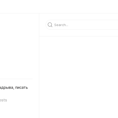
надрыва, писать
osts