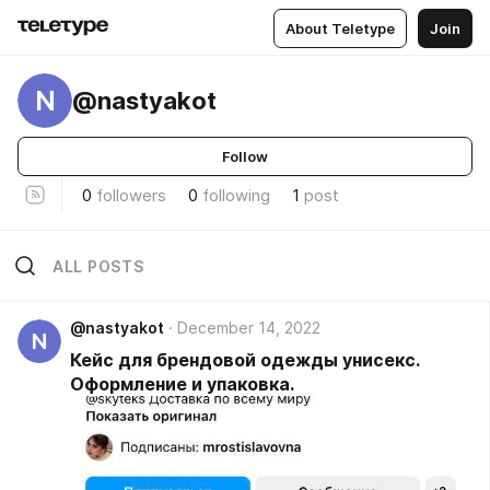
About Teletype
Join
N
@nastyakot
Follow
0
followers
0
following
1
post
ALL POSTS
@nastyakot
December 14, 2022
N
Кейс для брендовой одежды унисекс.
Оформление и упаковка.