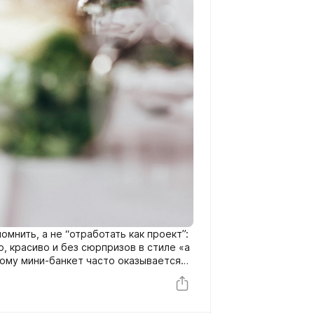
мнить, а не “отработать как проект”:
, красиво и без сюрпризов в стиле «а
этому мини-банкет часто оказывается
но для юбилеев и камерных семейных