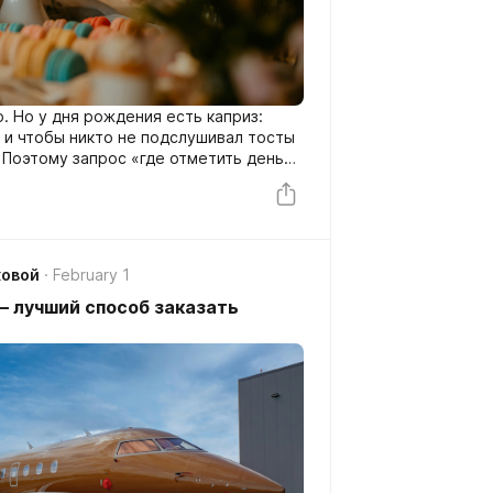
. Но у дня рождения есть каприз:
, и чтобы никто не подслушивал тосты
. Поэтому запрос «где отметить день
одит к формату VIP-комнаты:
с, спокойный темп и контроль над
ковой
February 1
 лучший способ заказать