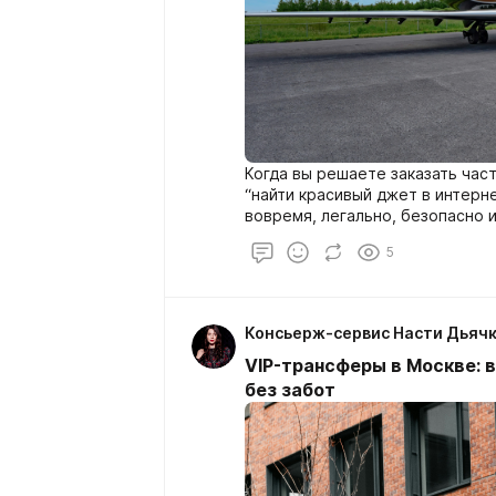
Когда вы решаете заказать час
“найти красивый джет в интерне
вовремя, легально, безопасно 
вылет из Москвы, пересадки, не
5
людей” и график, который не лю
Консьерж-сервис Насти Дьяч
VIP-трансферы в Москве: 
без забот