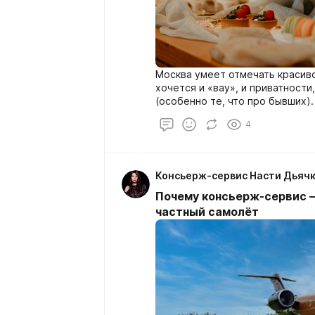
Москва умеет отмечать красиво
хочется и «вау», и приватности
(особенно те, что про бывших)
рождения VIP» чаще всего прив
4
отдельный кабинет, свой серви
деталями.
Консьерж-сервис Насти Дьяч
Почему консьерж-сервис —
частный самолёт