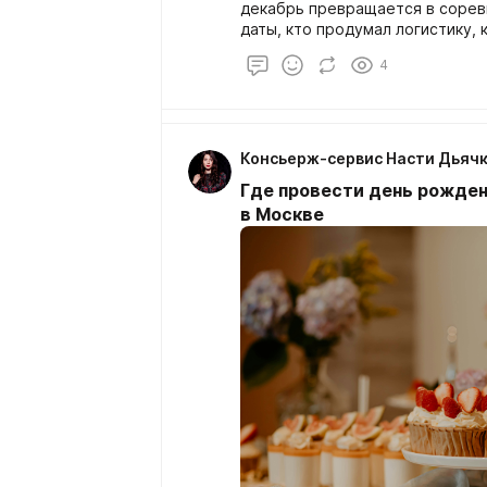
декабрь превращается в сорев
даты, кто продумал логистику, 
комфорт гостей. И да: в премиа
4
кто громче, а тот, у кого всё р
Консьерж-сервис Насти Дьяч
Где провести день рожден
в Москве