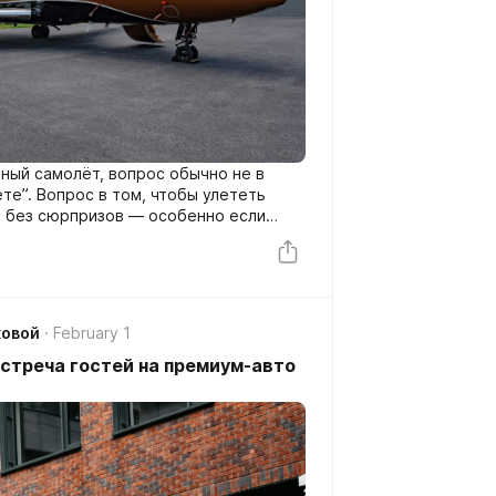
тный самолёт, вопрос обычно не в
те”. Вопрос в том, чтобы улететь
и без сюрпризов — особенно если
сколько пассажиров, багаж “не как у
бит слова “не успели”.
ковой
February 1
встреча гостей на премиум-авто