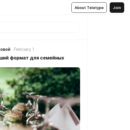
About Teletype
Join
ковой
February 1
чший формат для семейных