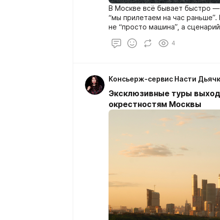
В Москве всё бывает быстро — 
“мы прилетаем на час раньше”.
не “просто машина”, а сценарий
угадываний: где встречаемся, к
4
почему водитель уже десять мин
Консьерж-сервис Насти Дьяч
Эксклюзивные туры выходн
окрестностям Москвы