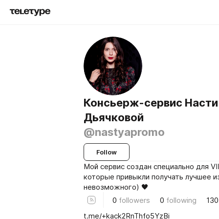
Консьерж-сервис Насти
Дьячковой
@nastyapromo
Follow
Мой сервис создан специально для VI
которые привыкли получать лучшее и
невозможного) 🖤
0
followers
0
following
130
t.me/+kack2RnThfo5YzBi