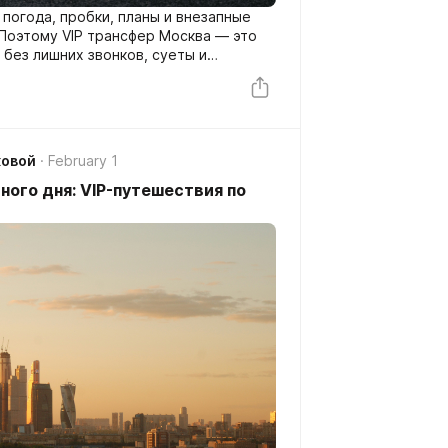
погода, пробки, планы и внезапные
 Поэтому VIP трансфер Москва — это
 без лишних звонков, суеты и
то кого ищет, куда ставить багаж, и
ут стоит не там, где надо.
ковой
February 1
ого дня: VIP-путешествия по