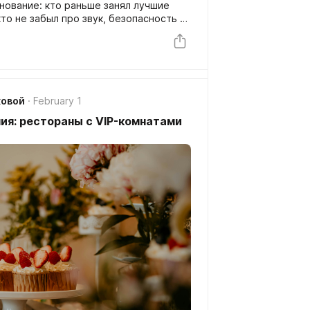
нование: кто раньше занял лучшие
кто не забыл про звук, безопасность и
льном сегменте выигрывает не тот,
аботает как часы.
ковой
February 1
ия: рестораны с VIP-комнатами