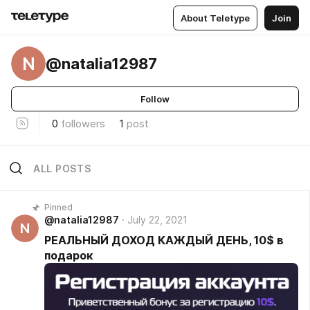
About Teletype
Join
N
@natalia12987
Follow
0
followers
1
post
ALL POSTS
Pinned
@natalia12987
July 22, 2021
N
РЕАЛЬНЫЙ ДОХОД КАЖДЫЙ ДЕНЬ, 10$ в
подарок