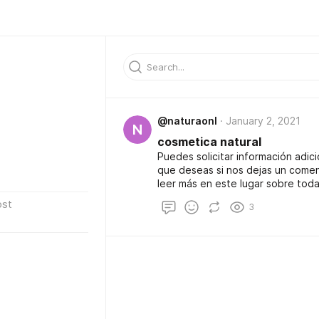
@naturaonl
January 2, 2021
N
cosmetica natural
Puedes solicitar información adic
que deseas si nos dejas un come
leer más en este lugar sobre tod
catálogo de cremas, para que enc
ost
3
la web te ayudamos a conseguir l
cosmetica natural que necesitas p
interese. Si ves que, en la web,
solicitar por correo electrónico 