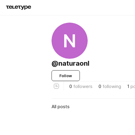
N
@naturaonl
Follow
0
followers
0
following
1
p
All posts