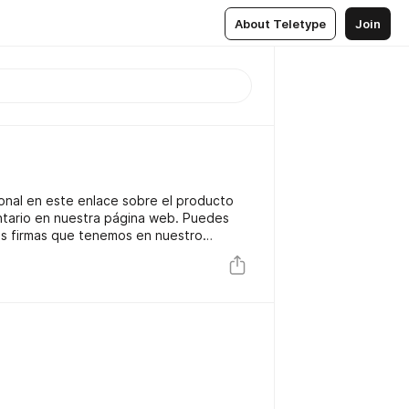
About Teletype
Join
ional en este enlace sobre el producto
ntario en nuestra página web. Puedes
as firmas que tenemos en nuestro
uentres el que realmente necesitas. En
a más completa información sobre
ara que elijas el producto que más te
 no tenemos la marca que buscas, puedes
y haremos todo lo posible por conseguirlo.