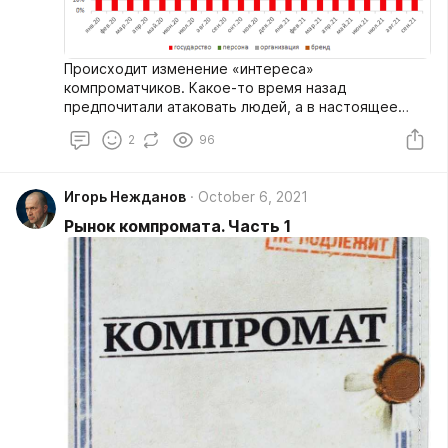
Происходит изменение «интереса»
компроматчиков. Какое-то время назад
предпочитали атаковать людей, а в настоящее
время – бренды. Неужели это приносит больше
2
96
денег? Или это такое проявление борьбы за рынки
между брендами?) Конечно-же одна публикация
может быть направлена как против персоны, так и
Игорь Нежданов
October 6, 2021
против государства. Или против бренда, против
организации и против персоны или нескольких
Рынок компромата. Часть 1
персон, или еще какое сочетание объектов атаки.
В этом случае данная публикация будет отнесена
сразу к нескольким типам.