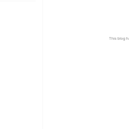
This blog 