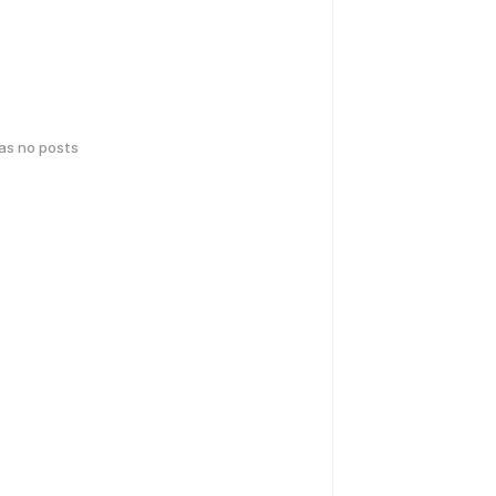
has no posts