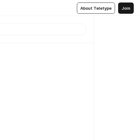
About Teletype
Join