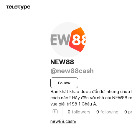
NEW88
@new88cash
Follow
Bạn khát khao được đổi đời nhưng chưa 
cách nào? Hãy đến với nhà cái NEW88 m
vua giải trí Số 1 Châu Á.
0
followers
0
following
0
p
new88.cash/