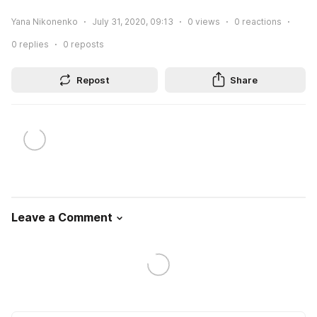
Yana Nikonenko
July 31, 2020, 09:13
0
views
0
reactions
0
replies
0
reposts
Repost
Share
Leave a Comment