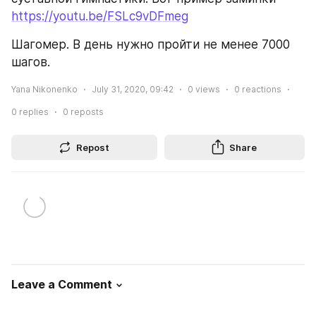
https://youtu.be/FSLc9vDFmeg
Шагомер. В день нужно пройти не менее 7000 
шагов.
Yana Nikonenko
July 31, 2020, 09:42
0
views
0
reactions
0
replies
0
reposts
Repost
Share
Leave a Comment