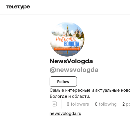
NewsVologda
@newsvologda
Follow
Самые интересные и актуальные ново
Вологде и области.
0
followers
0
following
2
p
newsvologda.ru