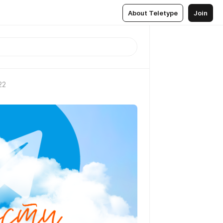
About Teletype
Join
22