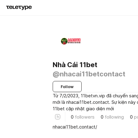
Nhà Cái 11bet
@nhacai11betcontact
Follow
Từ 7/2/2023, 11betvn.vip đã chuyển sang
mới là nhacai11bet.contact. Sự kiện này 
11bet cập nhật giao diện mới
0
followers
0
following
0
p
nhacai11bet.contact/