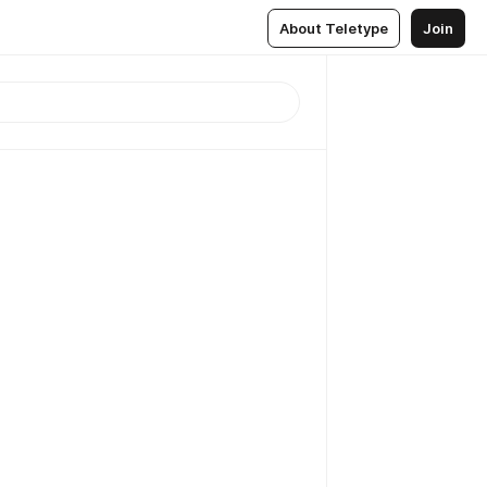
About Teletype
Join