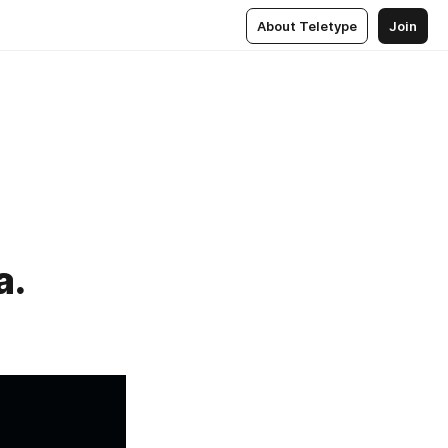
About Teletype
Join
а.