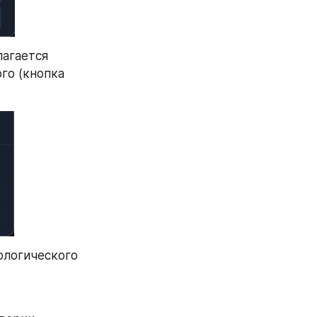
агается 
о (кнопка 
логического 