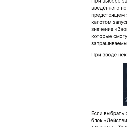
При выборе зв
введённого но
предстоящем з
капотом запус
значение «Зво
которые смогу
запрашиваемые
При вводе нек
Если выбрать 
блок «Действи