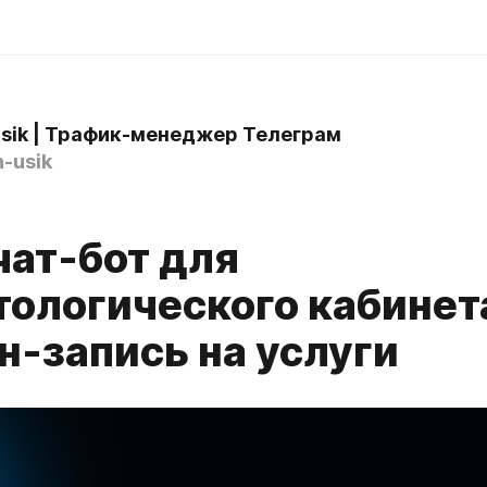
 Usik | Трафик-менеджер Телеграм
-usik
чат-бот для
тологического кабинет
н-запись на услуги