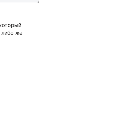
который 
 либо же 