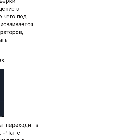
верки 
ение о 
 чего под 
исваивается 
раторов, 
ть 
з.
г переходит в 
 «Чат с 