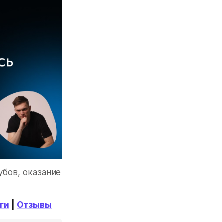
бов, оказание 
ги
 | 
Отзывы