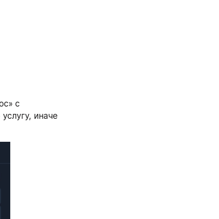
с» с 
слугу, иначе 