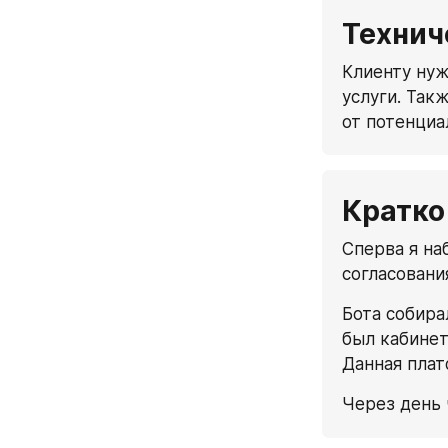
Технич
Клиенту нуж
услуги. Так
от потенциа
Кратко
Сперва я на
согласовани
Бота собира
был кабинет
Данная плат
Через день 