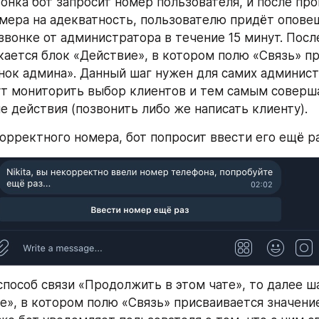
онка бот запросит номер пользователя, и после про
мера на адекватность, пользователю придёт оповещ
вонке от администратора в течение 15 минут. После
кается блок «Действие», в котором полю «Связь» пр
нок админа». Данный шаг нужен для самих админист
т мониторить выбор клиентов и тем самым соверша
 действия (позвонить либо же написать клиенту).
орректного номера, бот попросит ввести его ещё ра
способ связи «Продолжить в этом чате», то далее ша
е», в котором полю «Связь» присваивается значение