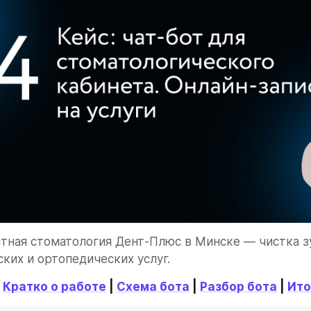
тная стоматология Дент-Плюс в Минске — чистка зу
ких и ортопедических услуг.
 
Кратко о работе
 | 
Схема бота
 | 
Разбор бота
 | 
Ито