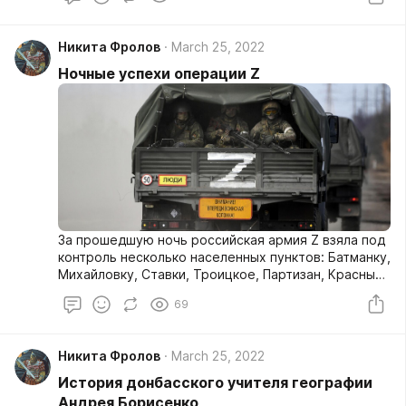
Никита Фролов
March 25, 2022
Ночные успехи операции Z
За прошедшую ночь российская армия Z взяла под
контроль несколько населенных пунктов: Батманку,
Михайловку, Ставки, Троицкое, Партизан, Красный.
Сейчас разворачивается наступление на 25
69
воздушно-десантную бригаду ВСУ. Ребятам стоит
подумать над тем, чтобы сдаться.
Никита Фролов
March 25, 2022
История донбасского учителя географии
Андрея Борисенко