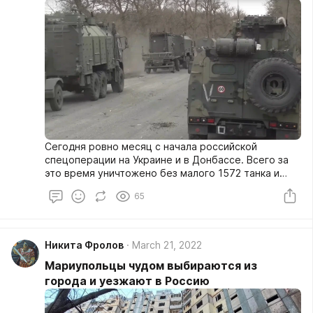
Сегодня ровно месяц с начала российской
спецоперации на Украине и в Донбассе. Всего за
это время уничтожено без малого 1572 танка и
других бронированных машин, 1379 единиц
65
военной спецтехники, более 630 артиллерийских
орудий, 257 беспилотников, 202 ЗРК, 160 РСЗО.
Никита Фролов
March 21, 2022
Мариупольцы чудом выбираются из
города и уезжают в Россию