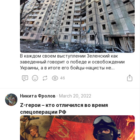
В каждом своем выступлении Зеленский как
заведенный говорит о победе и освобождении
Украины, а в итоге его бойцы-нацисты не
выпускают людей из городов, убивают их, чтобы
46
бежать самостоятельно, палят по жилым зданиям,
детским садам и больницам. Вероятно, Зеленский
хочет победить любой ценой, но этого не будет.
Никита Фролов
March 20, 2022
Не будет, как ни крути.
Z-герои – кто отличился во время
спецоперации РФ