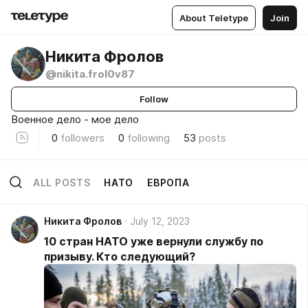
About Teletype
Join
Никита Фролов
@nikita.frol0v87
Follow
Военное дело - мое дело
0
followers
0
following
53
posts
ALL POSTS
НАТО
ЕВРОПА
Никита Фролов
July 12, 2023
10 стран НАТО уже вернули службу по
призыву. Кто следующий?