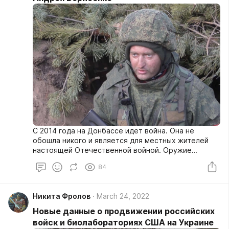
С 2014 года на Донбассе идет война. Она не
обошла никого и является для местных жителей
настоящей Отечественной войной. Оружие
пришлось взять в руки и учителям, и простым
84
рабочим. Например, Андрей Борисенко
преподавал географию в школе. Он недавно
женился, и ничего не предвещало беды…
Никита Фролов
March 24, 2022
Новые данные о продвижении российских
войск и биолабораториях США на Украине