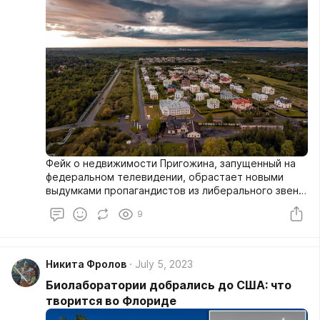
Фейк о недвижимости Пригожина, запущенный на
федеральном телевидении, обрастает новыми
выдумками пропагандистов из либерального звена.
Теперь к оболганию героя России подключились
9
настоящие профи своего грязного дела ­–
фейкометы из команды Навального.
Никита Фролов
July 5, 2023
Биолаборатории добрались до США: что
творится во Флориде