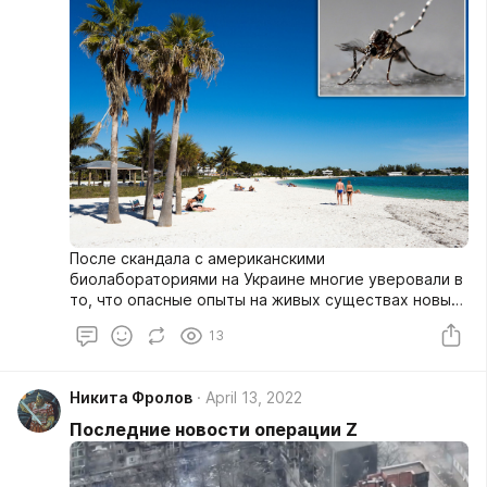
После скандала с американскими
биолабораториями на Украине многие уверовали в
то, что опасные опыты на живых существах новые
«докторы Менгели» ставят исключительно за
13
пределами своей страны. Однако не стоит
забывать, что у глобалистов понятия родины не
существует, и население США уже давно
Никита Фролов
April 13, 2022
подвержено социальным экспериментам в духе
Тавистока – как говорится, от ЛСД до ЛГБТ. А
Последние новости операции Z
теперь дело дошло и до геномных опытов.