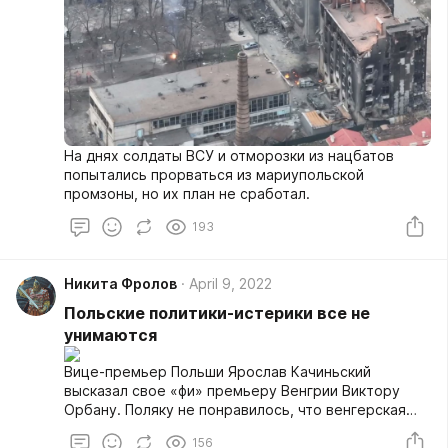
На днях солдаты ВСУ и отморозки из нацбатов
попытались прорваться из мариупольской
промзоны, но их план не сработал.
193
Никита Фролов
April 9, 2022
Польские политики-истерики все не
унимаются
Вице-премьер Польши Ярослав Качиньский
высказал свое «фи» премьеру Венгрии Виктору
Орбану. Поляку не понравилось, что венгерская
сторона готова платить за российский газ рублями.
156