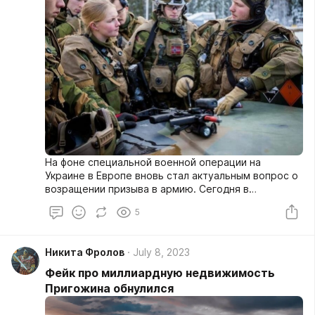
На фоне специальной военной операции на
Украине в Европе вновь стал актуальным вопрос о
возращении призыва в армию. Сегодня в
большинстве европейских стран вооруженные
5
силы формируются на контракте и носят название
«профессиональных армий». Однако сегодня
приходит осознание того, что такие армии не
Никита Фролов
July 8, 2023
способы защитить свои страны в случае
возникновения угрозы с востока.
Фейк про миллиардную недвижимость
Пригожина обнулился