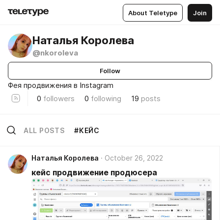
About Teletype
Join
Наталья Королева
@nkoroleva
Follow
Фея продвижения в Instagram
0
followers
0
following
19
posts
ALL POSTS
#КЕЙС
Наталья Королева
October 26, 2022
кейс продвижение продюсера