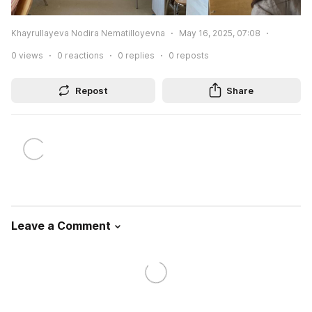
Khayrullayeva Nodira Nematilloyevna
May 16, 2025, 07:08
0
views
0
reactions
0
replies
0
reposts
Repost
Share
Leave a Comment