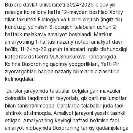
Buxoro davlat universiteti 2024-2025-o'quv yili 
rejasiga ko'ra joriy hafta 12-maydan boshlab Xorijiy 
tillar fakulteti Filologiya va tillarni o'qitish (ingliz tili) 
kunduzgi yo’nalish 3-bosqich talabalari uchun 2 
haftalik malakaviy amaliyot boshlandi. Mazkur 
amaliyotning 1-haftasi nazariy nofaol amaliyot davri 
bo'lib, 11-2-ing-22 guruh talabalari Ingliz tilshunosligi 
kafedrasi dotsenti M.A.Shukurova  rahbarligida 
Ko’hna Buxoroning qadimiy yodgorliklari, Yetti Pir 
ziyoratgohlari haqida nazariy bilimlarni o'zlashtirib 
kelmoqdalar.
 Darslar jarayonida talabalar belgilangan mavzular 
doirasida taqdimotlar tayyorlab, qiziqarli ma'lumotlar 
bilan tanishtirilmoqda. Darslarda talabalar juda faol 
ishtirok etishmoqda. Amaliyot jarayoni yaxshi tashkil 
etilgan. Amaliyotning keyingi haftasi bo'lmish faol 
amaliyot mobaynida Buxoroning tarixiy qadamjolariga 