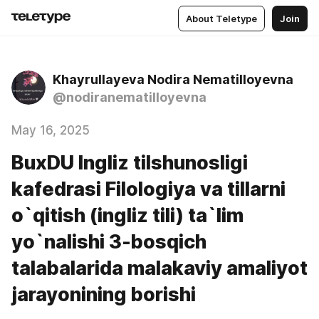
About Teletype
Join
Khayrullayeva Nodira Nematilloyevna
@nodiranematilloyevna
May 16, 2025
BuxDU Ingliz tilshunosligi
kafedrasi Filologiya va tillarni
o`qitish (ingliz tili) ta`lim
yo`nalishi 3-bosqich
talabalarida malakaviy amaliyot
jarayonining borishi