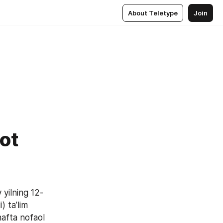
About Teletype
Join
ot
 yilning 12-
) ta’lim 
afta nofaol 