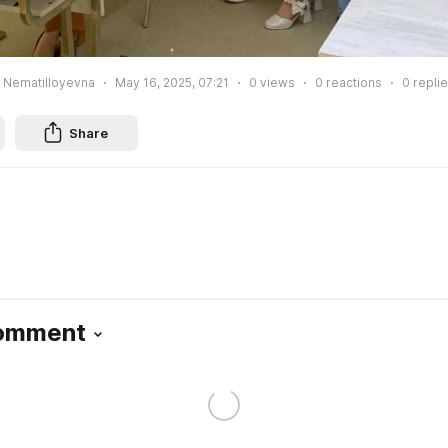
a Nematilloyevna
May 16, 2025, 07:21
0
views
0
reactions
0
repli
Share
Comment