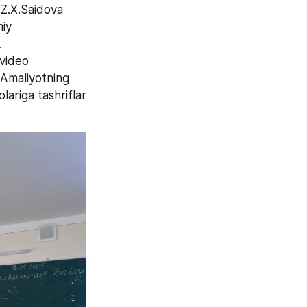
Z.X.Saidova  
iy 
.
. Amaliyotning 
riga tashriflar 