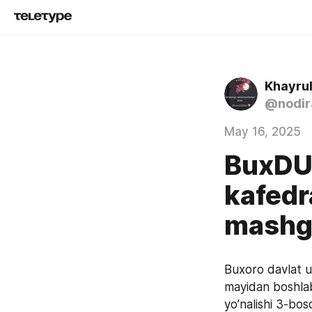
Khayrul
@nodir
May 16, 2025
BuxDU 
kafedr
mashg`
Buxoro davlat un
mayidan boshlab Xo
yo’nalishi 3-bos