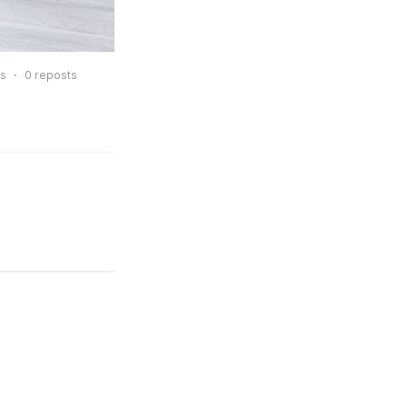
es
0
reposts