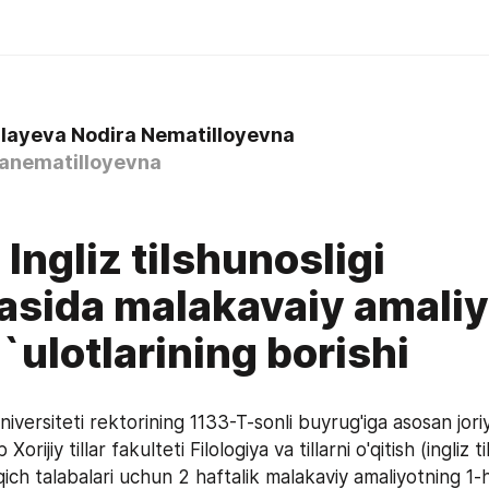
layeva Nodira Nematilloyevna
anematilloyevna
Ingliz tilshunosligi
asida malakavaiy amaliy
ulotlarining borishi
iversiteti rektorining 1133-T-sonli buyrug'iga asosan joriy
rijiy tillar fakulteti Filologiya va tillarni o'qitish (ingliz tili
qich talabalari uchun 2 haftalik malakaviy amaliyotning 1-h