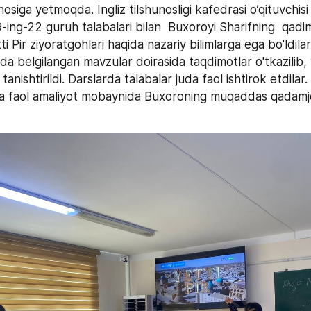
osiga yetmoqda. Ingliz tilshunosligi kafedrasi o’qituvchisi 
9-ing-22 guruh talabalari bilan  Buxoroyi Sharifning  qadim
ti Pir ziyoratgohlari haqida nazariy bilimlarga ega bo'ldilar
 tanishtirildi. Darslarda talabalar juda faol ishtirok etdilar
da faol amaliyot mobaynida Buxoroning muqaddas qadamjola