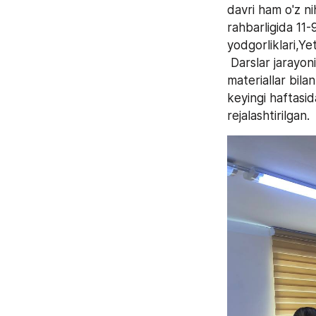
davri ham o'z nih
rahbarligida 11-
yodgorliklari,Yet
 Darslar jarayonida belgilangan mavzular doirasida taqdimotlar o'tkazilib, video 
materiallar bilan
keyingi haftasi
rejalashtirilgan.