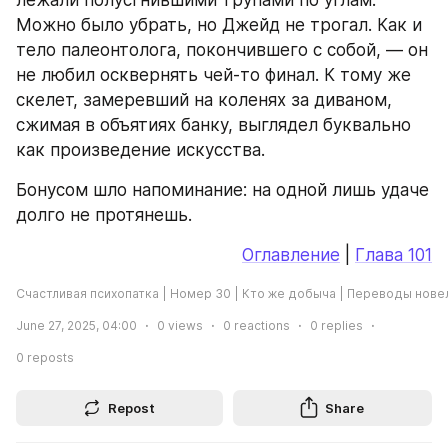
Можно было убрать, но Джейд не трогал. Как и 
тело палеонтолога, покончившего с собой, — он 
не любил осквернять чей-то финал. К тому же 
скелет, замеревший на коленях за диваном, 
сжимая в объятиях банку, выглядел буквально 
как произведение искусства.
Бонусом шло напоминание: на одной лишь удаче 
долго не протянешь.
Оглавление
 | 
Глава 101
Счастливая психопатка | Номер 30 | Кто же добыча | Переводы нове
June 27, 2025, 04:00
0
views
0
reactions
0
replies
0
reposts
Repost
Share