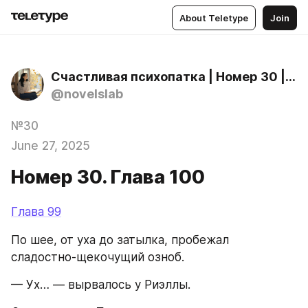
About Teletype
Join
Счастливая психопатка | Номер 30 | Кто же добыча | Переводы новелл 18+
@novelslab
№30
June 27, 2025
Номер 30. Глава 100
Глава 99
По шее, от уха до затылка, пробежал 
сладостно-щекочущий озноб.
— Ух… — вырвалось у Риэллы.