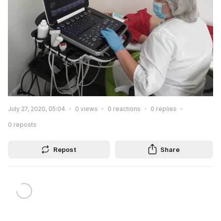
July 27, 2020, 05:04
0
views
0
reactions
0
replies
0
reposts
Repost
Share