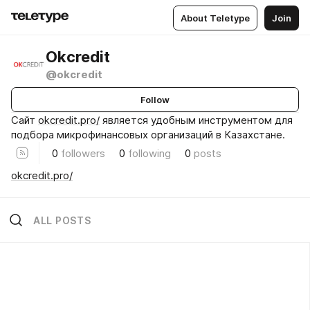
About Teletype
Join
Okcredit
@okcredit
Follow
Сайт
okcredit.pro/
является удобным инструментом для
подбора микрофинансовых организаций в Казахстане.
0
followers
0
following
0
posts
okcredit.pro/
ALL POSTS