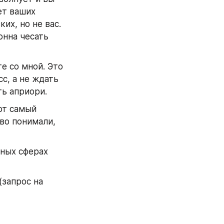
т ваших 
х, но не вас. 
нна чесать 
 со мной. Это 
с, а не ждать 
ть априори.
от самый 
во понимали, 
ных сферах 