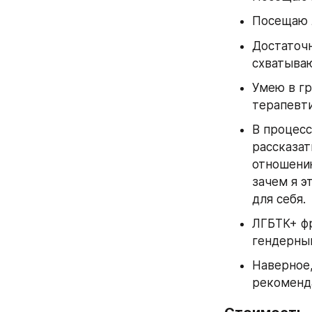
Посещаю л
Достаточн
схватываю
Умею в гр
терапевти
В процесс
рассказат
отношению
зачем я э
для себя. 
ЛГБТК+ фр
гендерны
Наверное,
рекоменд