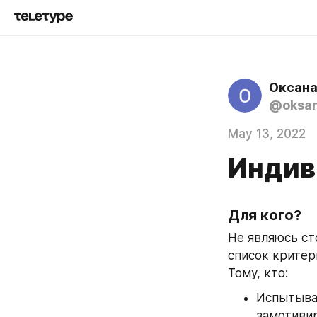
Оксана
@oksan
May 13, 2022
Индив
Для кого? 
Не являюсь ст
список критер
Тому, кто:
Испытывае
замотивир