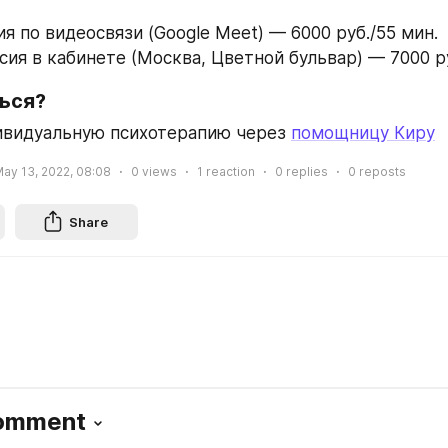
я по видеосвязи (Google Meet) — 6000 руб./55 мин.
сия в кабинете (Москва, Цветной бульвар) — 7000 ру
ться?
ивидуальную психотерапию через 
помощницу Киру
ay 13, 2022, 08:08
0
views
1
reaction
0
replies
0
reposts
Share
Comment