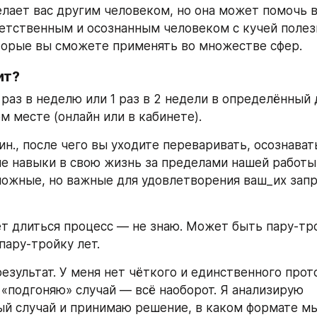
елает вас другим человеком, но она может помочь ва
етственным и осознанным человеком с кучей полез
торые вы сможете применять во множестве сфер.  
ит?
раз в неделю или 1 раз в 2 недели в определённый д
м месте (онлайн или в кабинете). 
н., после чего вы уходите переваривать, осознавать
е навыки в свою жизнь за пределами нашей работы.
ожные, но важные для удовлетворения ваш_их запро
ет длиться процесс — не знаю. Может быть пару-тро
пару-тройку лет. 
езультат. У меня нет чёткого и единственного прото
 «подгоняю» случай — всё наоборот. Я анализирую 
й случай и принимаю решение, в каком формате мы