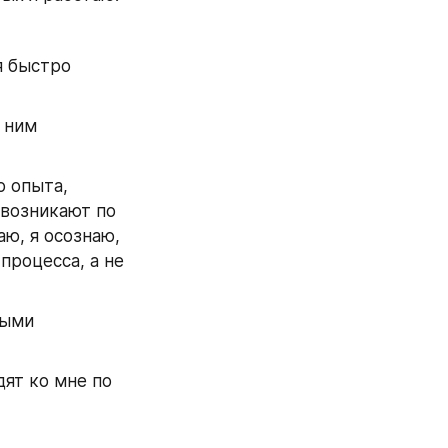
 быстро 
 
 ним 
 опыта, 
возникают по 
ю, я осознаю, 
роцесса, а не 
ыми 
т ко мне по 