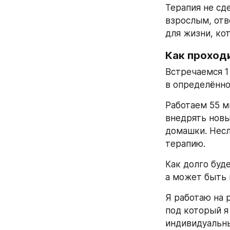
Терапия не сд
взрослым, отв
для жизни, ко
Как проход
Встречаемся 1 
в определённо
Работаем 55 ми
внедрять новы
домашки. Несл
терапию. 
Как долго буд
а может быть 
Я работаю на р
под который я
индивидуальны