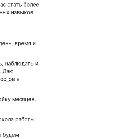
с стать более 
ных навыков 
ень, время и 
, наблюдать и 
 Даю 
с_ов в 
йку месяцев, 
кола работы, 
 будем 