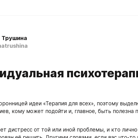
 Трушина
atrushina
идуальная психотерап
оронницей идеи «Терапия для всех», поэтому выдел
иев, кому может подойти и, главное, быть полезна п
т дистресс от той или иной проблемы, и кто лично 
ован её решить. Другими словами, если вас что-то 