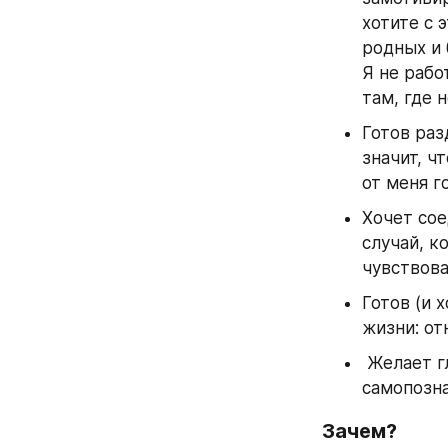
хотите с 
родных и 
Я не рабо
там, где 
Готов раз
значит, ч
от меня г
Хочет сое
случай, к
чувствова
Готов (и 
жизни: от
 Желает глубже, качественнее и с разных сторон узнать себя (запрос на 
самопозна
Зачем?