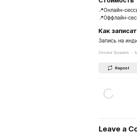
Стоимость
📍Онлайн-сесси
📍Оффлайн-сес
Как записа
Запись на инд
Оксана Трушина
M
Repost
Leave a 