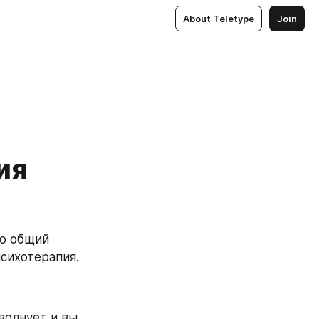
About Teletype
Join
ия
ю общий 
сихотерапия. 
волнует и вы 