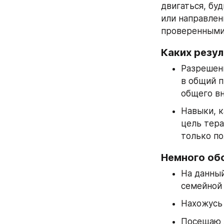
двигаться, бу
или направлен
проверенными 
Каких резу
Разрешени
в общий п
общего вн
Навыки, к
цель тера
только п
Немного об
На данный
семейной 
Нахожусь 
Посещаю л