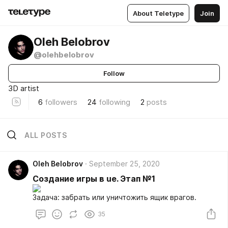
About Teletype
Join
Oleh Belobrov
@olehbelobrov
Follow
3D artist
6
followers
24
following
2
posts
ALL POSTS
Oleh Belobrov
September 25, 2020
Создание игры в ue. Этап №1
Задача: забрать или уничтожить ящик врагов.
35