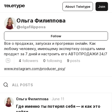
About Teletype
Join
Ольга Филиппова
@olgafilippova
Follow
Все о продажах, запусках и прогревах онлайн. Как
любому человеку, имеющему экспертизу создать мини
продукт за 7 дней и настроить его АВТОПРОДАЖИ 24/7
4
followers
0
following
9
posts
www.instagram.com/producer_psy/
ALL POSTS
Ольга Филиппова
June 11
Где именно ты потерял себя — и как это
найти.