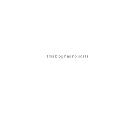
This blog has no posts