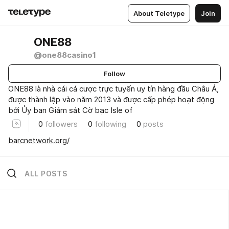
About Teletype
Join
ONE88
@one88casino1
Follow
ONE88 là nhà cái cá cược trực tuyến uy tín hàng đầu Châu Á,
được thành lập vào năm 2013 và được cấp phép hoạt động
bởi Ủy ban Giám sát Cờ bạc Isle of
0
followers
0
following
0
posts
barcnetwork.org/
ALL POSTS