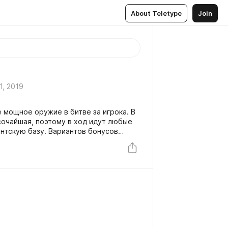
About Teletype
Join
1, 2019
 мощное оружие в битве за игрока. В
сочайшая, поэтому в ход идут любые
нтскую базу. Вариантов бонусов
позитные бонусы, и бонусы за
е вращения (могут начисляться как за
ие счета). Бонус коды – один из
 который начисляется только после