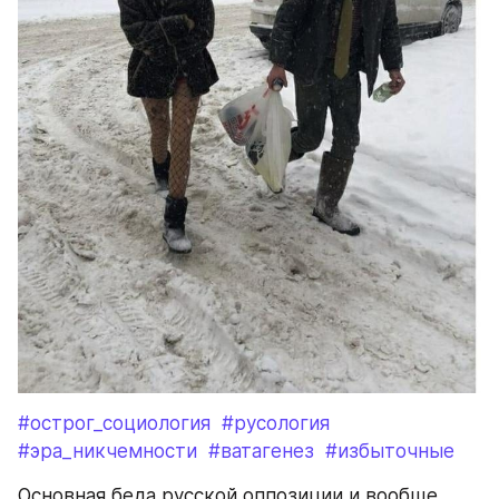
#острог_социология
#русология
#эра_никчемности
#ватагенез
#избыточные
Основная беда русской оппозиции и вообще 