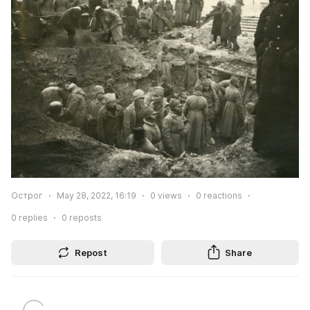
Острог
May 28, 2022, 16:19
0
views
0
reactions
0
replies
0
reposts
Repost
Share