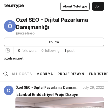
About Teletype
Join
Özel SEO - Dijital Pazarlama
Ö
Danışmanlığı
@ozelseo
Follow
0
followers
0
following
1
post
ozelseo.net
ALL POSTS
MOBILYA
PROJE DIZAYN
ENDÜSTRI
Özel SEO - Dijital Pazarlama Danışmanlığı
July 29, 2022
Ö
İstanbul Endüstriyel Proje Dizayn