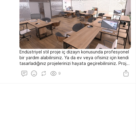
Endüstriyel stil proje iç dizayn konusunda profesyonel
bir yardım alabilirsiniz. Ya da ev veya ofisiniz için kendi
tasarladığınız projelerinizi hayata geçirebilirsiniz. Proje
iç dizayn ile tasarlanan bir ortamda karmaşaya yer
9
olmadığı gibi aynı zamanda şık ve tarz sahibi bir
görünüme kavuşursunuz.