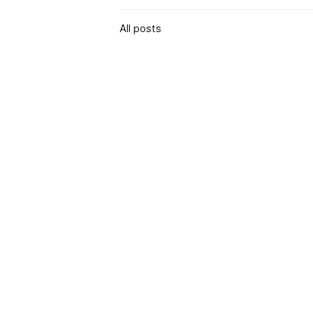
All posts