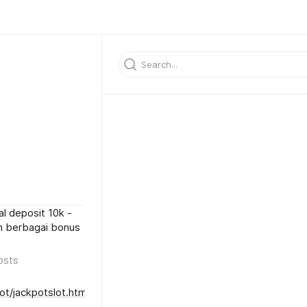
al deposit 10k -
n berbagai bonus
osts
ot/jackpotslot.html