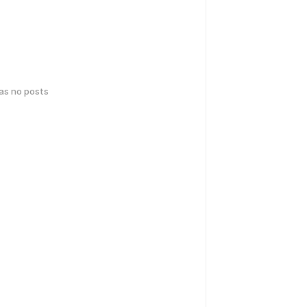
has no posts