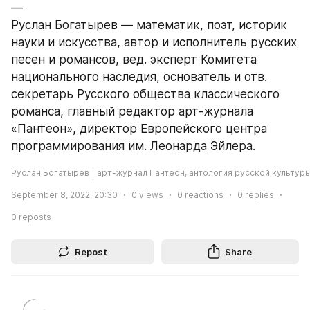
—
Руслан Богатырев — математик, поэт, историк 
науки и искусства, автор и исполнитель русских 
песен и романсов, вед. эксперт Комитета 
национального наследия, основатель и отв. 
секретарь Русского общества классического 
романса, главный редактор арт-журнала 
«Пантеон», директор Европейского центра 
программирования им. Леонарда Эйлера.
Руслан Богатырев | арт-журнал Пантеон, антология русской культур
September 8, 2022, 20:30
0
views
0
reactions
0
replies
0
reposts
Repost
Share