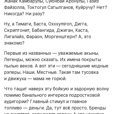
Жанак Камбарулы, Суюнбай Аронулы, Газиз 
Файзолла, Токтогул Сатылганов, Куйручу? Нет? 
Никогда? Ни разу?
Ну, а Тимати, Баста, Oxxxymiron, Дигга, 
Скриптонит, Бабангида, Джиган, Каста, 
Лигалайз, Фараон, Моргенштерн? А, это 
знакомо?
Первые из названных — уважаемые акыны. 
Легенды, можно сказать. Их имена покрыты 
пылью веков. А вот эти — сегодняшние модные 
рэперы. Наши. Местные. Такая там тусовка 
и движуха — мама не горюй.
Что тащит наверх эту бойкую и задорную волну 
помимо банального интереса подростковой 
аудитории? Главный стимул и главное 
топливо — деньги. Да, тут всё просто. Бренды 