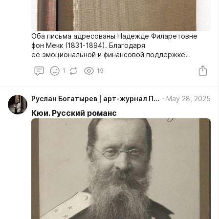
Оба письма адресованы Надежде Филаретовне
фон Мекк (1831-1894). Благодаря
её эмоциональной и финансовой поддержке
и покровительству Пётр Ильич Чайковский смог
1
19
воплотить самые грандиозные творческие
замыслы. Н.Ф. фон Мекк — русский меценат, жена
железнодорожного магната Карла Фёдоровича фон
Руслан Богатырев | арт-журнал Пантеон, антология русской культуры
May 28, 2025
Мекка.
Кюи. Русский романс