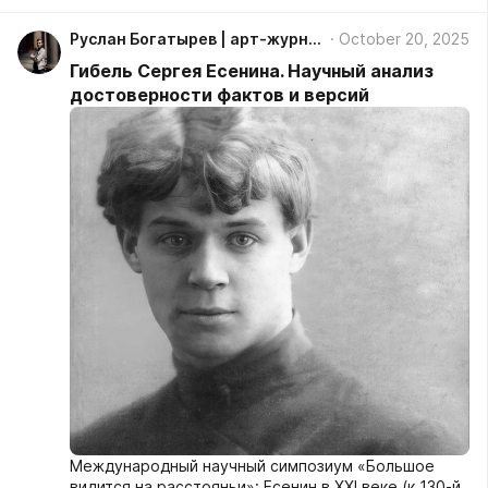
Руслан Богатырев | арт-журнал Пантеон, антология русской культуры
October 20, 2025
Гибель Сергея Есенина. Научный анализ
достоверности фактов и версий
Международный научный симпозиум «Большое
видится на расстояньи»: Есенин в XXI веке (к 130-й