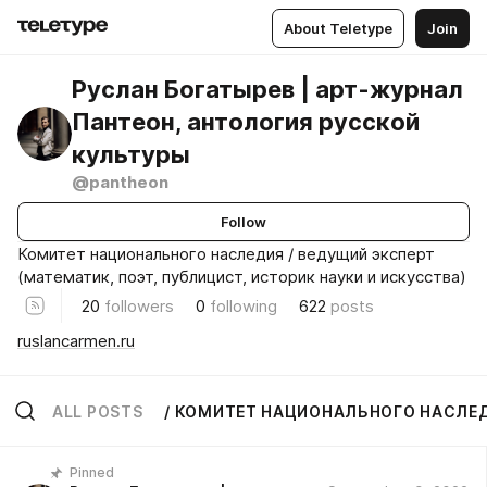
About Teletype
Join
Руслан Богатырев | арт-журнал
Пантеон, антология русской
культуры
@pantheon
Follow
Комитет национального наследия / ведущий эксперт
(математик, поэт, публицист, историк науки и искусства)
20
followers
0
following
622
posts
ruslancarmen.ru
ALL POSTS
/ КОМИТЕТ НАЦИОНАЛЬНОГО НАСЛЕ
Pinned