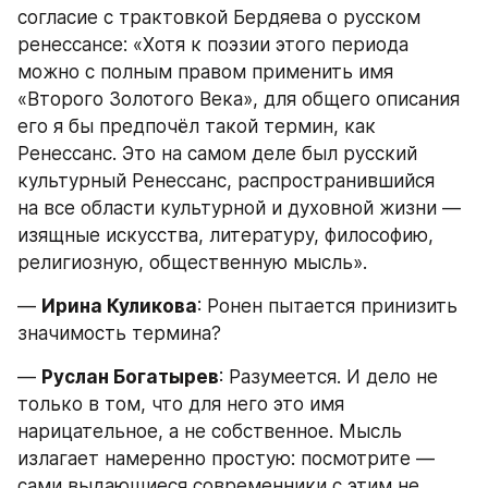
согласие с трактовкой Бердяева о русском 
ренессансе: «Хотя к поэзии этого периода 
можно с полным правом применить имя 
«Второго Золотого Века», для общего описания 
его я бы предпочёл такой термин, как 
Ренессанс. Это на самом деле был русский 
культурный Ренессанс, распространившийся 
на все области культурной и духовной жизни — 
изящные искусства, литературу, философию, 
религиозную, общественную мысль».
— 
Ирина Куликова
: Ронен пытается принизить 
значимость термина?
— 
Руслан Богатырев
: Разумеется. И дело не 
только в том, что для него это имя 
нарицательное, а не собственное. Мысль 
излагает намеренно простую: посмотрите — 
сами выдающиеся современники с этим не 