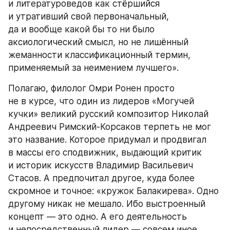
и литературоведов как стёршийся 
и утративший свой первоначальный, 
да и вообще какой бы то ни было 
аксиологический смысл, но не лишённый 
жеманности классификационный термин, 
применяемый за неимением лучшего».
Полагаю, филолог Омри Ронен просто 
не в курсе, что один из лидеров «Могучей 
кучки» великий русский композитор Николай 
Андреевич Римский-Корсаков терпеть не мог 
это название. Которое придумал и продвигал 
в массы его сподвижник, выдающий критик 
и историк искусств Владимир Васильевич 
Стасов. А предпочитал другое, куда более 
скромное и точное: «кружок Балакирева». Одно 
другому никак не мешало. Ибо выстроенный 
концепт — это одно. А его деятельность 
и непосредственный лидер — совсем иное.