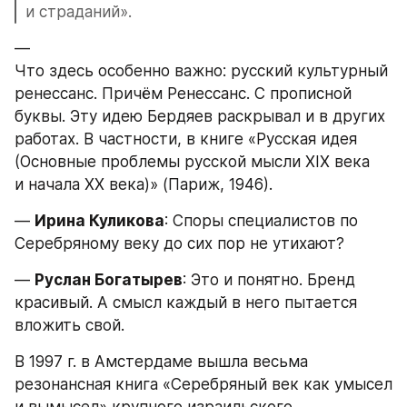
и страданий».
—
Что здесь особенно важно: русский культурный 
ренессанс. Причём Ренессанс. С прописной 
буквы. Эту идею Бердяев раскрывал и в других 
работах. В частности, в книге «Русская идея 
(Основные проблемы русской мысли XIX века 
и начала XX века)» (Париж, 1946).
— 
Ирина Куликова
: Споры специалистов по 
Серебряному веку до сих пор не утихают?
— 
Руслан Богатырев
: Это и понятно. Бренд 
красивый. А смысл каждый в него пытается 
вложить свой.
В 1997 г. в Амстердаме вышла весьма 
резонансная книга «Серебряный век как умысел 
и вымысел» крупного израильского 