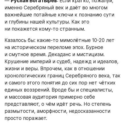
— 
Руслан Богатырев
: Если кратко, пожалуй, 
именно Серебряный век и даёт во многом 
важнейшие потайные ключи к познанию сути 
и глубины нашей культуры. Как это 
ни покажется кому-то странным.
Казалось бы: какие-то мимолётные 10-20 лет 
на историческом переломе эпох. Бурное 
и смутное время. Декаданс и мистицизм. 
Крушение империй и судеб, надежд и идеалов, 
жизни и веры. Впрочем, как в отношении 
хронологических границ Серебряного века, так 
и самого этого понятия до сих пор нет чётких 
единых воззрений. Вроде бы и специалисты, 
и массовая аудитория примерно себе 
представляют, о чём идёт речь. Но степень 
размытости, аморфности, недосказанности 
просто поражает.