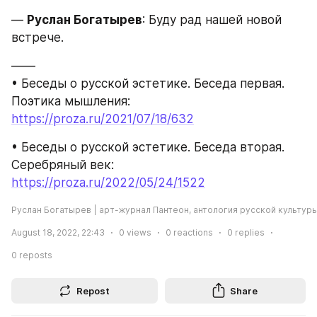
— 
Руслан Богатырев
: Буду рад нашей новой 
встрече.
——
• Беседы о русской эстетике. Беседа первая. 
Поэтика мышления: 
https://proza.ru/2021/07/18/632
• Беседы о русской эстетике. Беседа вторая. 
Серебряный век: 
https://proza.ru/2022/05/24/1522
Руслан Богатырев | арт-журнал Пантеон, антология русской культур
August 18, 2022, 22:43
0
views
0
reactions
0
replies
0
reposts
Repost
Share