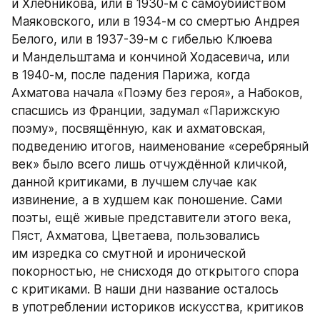
и Хлебникова, или в 1930-м с самоубийством 
Маяковского, или в 1934-м со смертью Андрея 
Белого, или в 1937-39-м с гибелью Клюева 
и Мандельштама и кончиной Ходасевича, или 
в 1940-м, после падения Парижа, когда 
Ахматова начала «Поэму без героя», а Набоков, 
спасшись из Франции, задумал «Парижскую 
поэму», посвящённую, как и ахматовская, 
подведению итогов, наименование «серебряный 
век» было всего лишь отчуждённой кличкой, 
данной критиками, в лучшем случае как 
извинение, а в худшем как поношение. Сами 
поэты, ещё живые представители этого века, 
Пяст, Ахматова, Цветаева, пользовались 
им изредка со смутной и иронической 
покорностью, не снисходя до открытого спора 
с критиками. В наши дни название осталось 
в употреблении историков искусства, критиков 